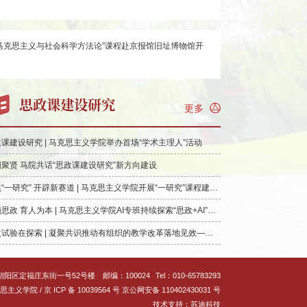
“马克思主义与社会科学方法论”课程赴京报馆旧址博物馆开
思政课建设研究
课建设研究 | 马克思主义学院举办首场“学术主理人”活动
聚贤 马院共话“思政课建设研究”新方向建设
聚焦“一研究” 开辟新赛道 | 马克思主义学院开展“一研究”课程建设大讨论
智领思政 育人为本 | 马克思主义学院AI专班持续探索“思政+AI”新路径
教改试验在探索 | 凝聚共识推动有组织的教学改革落地见效——马克思主义学院召开思政课教改项目成果进展汇报会
朝阳区定福庄东街一号52号楼
邮编：100024
Tel：010-65783293
 / 京 ICP 备 10039564 号 京公网安备 110402430031 号
技术支持：苏迪科技