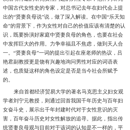
中国古代女性史的专家，对总书记去年在妇代会上提
出的“贤妻良母说”说，做了深入解读。在中国“乐天知
命”的背景下，作为女性对自己的价值应该有清楚的认
识，既要扮演好家庭中贤妻良母的角色，也要在社会
中发挥巨大的作用。力争幸福且不焦虑，做到天人合
一。“贤妻良母”一词的提出引起在座老师的热议，吕
艳君副教授更是饶有兴趣地询问男性对应的词语表
述，也质疑这样的角色设定是否是当今社会所赋予
的。
来自首都经济贸易大学的著名马克思主义妇女观
学者刘宁元教授，则通过回首我国千年历史与百年妇
女奋斗史，展示出千年封建时代对于女性意识的灭
害，百年奋斗历史对女性解放的追寻。据此，指出传
统贤妻良母观与目前对于该词的认知是不一样的，平