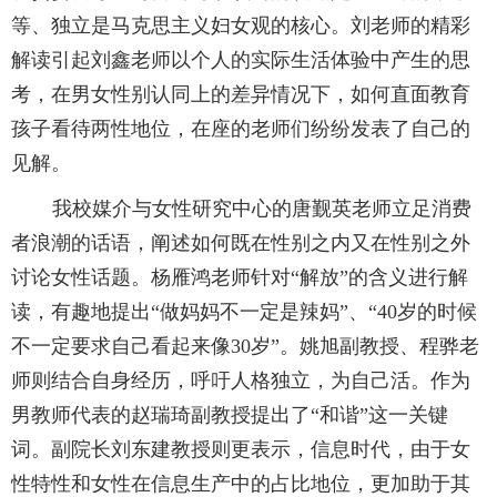
等、独立是马克思主义妇女观的核心。刘老师的精彩
解读引起刘鑫老师以个人的实际生活体验中产生的思
考，在男女性别认同上的差异情况下，如何直面教育
孩子看待两性地位，在座的老师们纷纷发表了自己的
见解。
我校媒介与女性研究中心的唐觐英老师立足消费
者浪潮的话语，阐述如何既在性别之内又在性别之外
讨论女性话题。杨雁鸿老师针对“解放”的含义进行解
读，有趣地提出“做妈妈不一定是辣妈”、“
40
岁的时候
不一定要求自己看起来像
30
岁”。姚旭副教授、程骅老
师则结合自身经历，呼吁人格独立，为自己活。作为
男教师代表的赵瑞琦副教授提出了“和谐”这一关键
词。副院长刘东建教授则更表示，信息时代，由于女
性特性和女性在信息生产中的占比地位，更加助于其