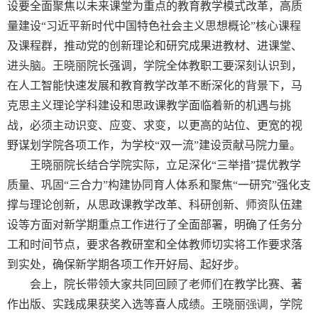
设要全面聚焦以未来课堂为重点的教育教学模式改革，高质
量建设“习近平新时代中国特色社会主义思想概论”核心课程
及课程群，推动党的创新理论和研究成果进教材、进课堂、
进头脑。王晓丽院长强调，学院全体教职工要深刻认识到，
在人工智能快速发展和教育教学改革不断深化的背景下，马
克思主义理论学科建设和思政课教学面临着新的机遇与挑
战，必须主动识变、应变、求变，以更高的站位、更宽的视
野谋划学院各项工作，为学校“双一流”建设贡献马院力量。
王晓丽院长结合学院实际，立足深化“三举措”提优教学
质量、巩固“三合力”构建协同育人体系和聚焦“一研究”强化支
撑与理论创新，从思政课教学改革、科研创新、师资队伍建
设等方面对新学期重点工作进行了全面部署，明确了任务分
工和时间节点，要求各教研室和全体教师切实将工作要求落
到实处，确保新学期各项工作开好局、起好步。
会上，院长带领大家共同回顾了老师们在教学比赛、著
作出版、实践成果获奖入选等喜人成绩。王晓丽
强调
，
学院