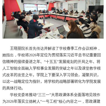
王晓丽
院长首先传达
并
解读了学校
春季
工作会议精神，
她指出，学校
将
2026
年定位为贯彻落实习近平总书记重要回
信精神的接续奋进之年、
“十五五”
发展
规划
的
开局之年
、
将
人工智能全面融入
学校事业发展的
突破之年
以及
课堂教学模
式改革
的
攻坚之年
，
学院上下要深入学习领会，凝聚共识，
以这一战略定位为指针，将学校的战略部署转化为学院发展
的具体行动。
学校党委将
推动
“三三一”
大思政课体系全面落地见效
作
为
2026
年落实
立德树人“一号工程”核心内容
之一
，
思政课建