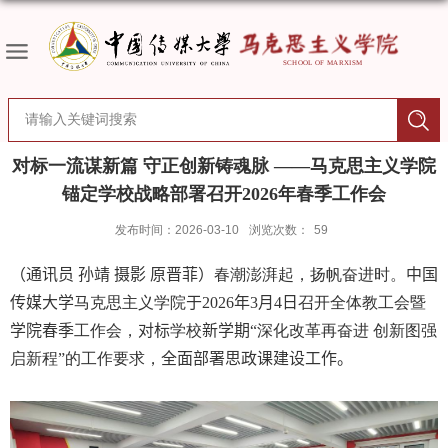
对标一流谋新篇 守正创新铸魂脉 ——马克思主义学院
锚定学校战略部署召开2026年春季工作会
发布时间：2026-03-10
浏览次数：
59
（
通讯员 孙靖 摄影 原晋菲）
春潮澎湃起，扬帆奋进时。
中国
传媒大学
马克思主义学院
于
2026
年
3
月
4
日
召开全体教工会暨
学院春季
工作会，
对标
学校
新学期
“深化改革再奋进 创新图强
启新程”的工作要求，
全面部署思政课建设工作。