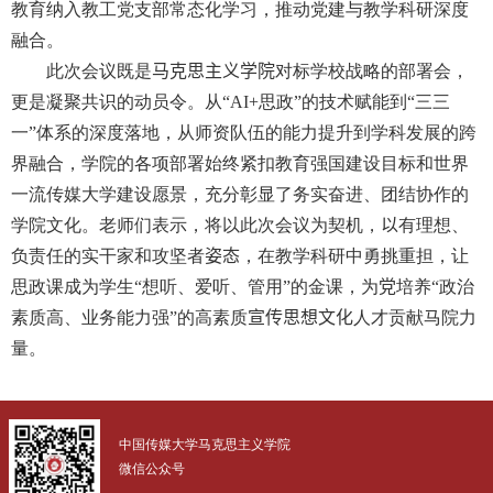
教育纳入教工党支部常态化学习，推动党建与教学科研深度
融合。
此次会议既是
马克思主义学院
对标学校战略的部署会，
更是凝聚共识的动员令。从“
AI+
思政”的技术赋能到“三三
一”体系的深度落地，从师资队伍的能力提升到学科发展的跨
界融合，学院的各项部署始终紧扣教育强国建设目标和世界
一流传媒大学建设愿景，充分彰显了务实奋进、团结协作的
学院文化。老师们表示，将以此次会议为契机，
以
有理想、
负责任的实干家和攻坚者
姿态
，在教学科研中勇挑重担，让
思政课成为学生“想听、爱听、管用”的金课，为
党
培养“政治
素质高、业务能力强”的高素质
宣传思想文化
人才贡献马院力
量。
中国传媒大学马克思主义学院
微信公众号