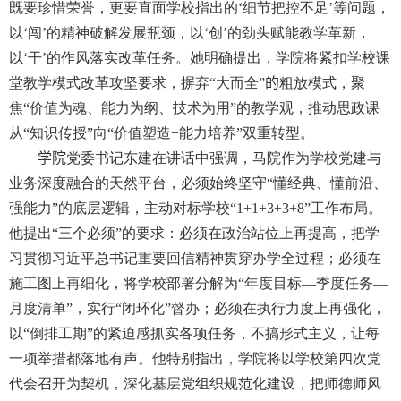
既要珍惜荣誉，更要直面学校指出的‘细节把控不足’等问题，
以‘闯’的精神破解发展瓶颈，以‘创’的劲头赋能教学革新，
以‘干’的作风落实改革任务。她明确提出，学院将紧扣学校课
堂教学模式改革攻坚要求，摒弃“大而全”
的
粗放模式，聚
焦“价值为魂、能力为纲、技术为用”的教学观，推动思政课
从“知识传授”向“价值塑造
+
能力培养”双重转型。
学院
党委书记东建在讲话中强调，马院作为学校党建与
业务深度融合的天然平台，必须始终坚守“懂经典、懂前沿、
强能力”的底层逻辑，主动对标学校“
1+1+3+3+8”
工作布局。
他提出“三个必须”的要求：必须在政治站位上再提高，把学
习贯彻习近平总书记重要回信精神贯穿办学全过程；必须在
施工图上再细化，将学校部署分解为“年度目标—季度任务—
月度清单”，实行“闭环化”督办；必须在执行力度上再强化，
以“倒排工期”的紧迫感抓实各项任务，不搞形式主义，让每
一项举措都落地有声。他特别指出，学院将以学校第四次党
代会召开为契机，深化基层党组织规范化建设，把师德师风