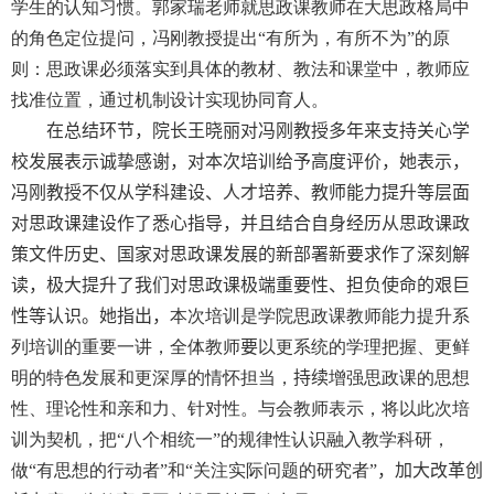
学生的认知习惯。郭家瑞老师就思政课教师在大思政格局中
的角色定位提问，冯刚教授提出“有所为，有所不为”的原
则：思政课必须落实到具体的教材、教法和课堂中，教师应
找准位置，通过机制设计实现协同育人。
在总结环节，院长王晓丽对冯刚教授多年来支持关心学
校发展表示诚挚感谢，对本次培训给予高度评价，她表示，
冯刚教授不仅从学科建设、人才培养、教师能力提升等层面
对思政课建设作了悉心指导，并且结合自身经历从思政课政
策文件历史、国家对思政课发展的新部署新要求作了深刻解
读，极大提升了我们对思政课极端重要性、担负使命的艰巨
性等认识。她指出，
本次培训是学院思政课教师能力提升系
列培训的重要一讲，全体教师
要
以更系统的学理把握、更鲜
明的特色发展和更深厚的情怀担当，
持续
增强思政课的思想
性、理论性和亲和力、针对性。与会教师表示，将以此次培
训为契机，把“八个相统一”的规律性认识融入教学科研，
做“有思想的行动者”和“关注实际问题的研究者”
，
加大改革创