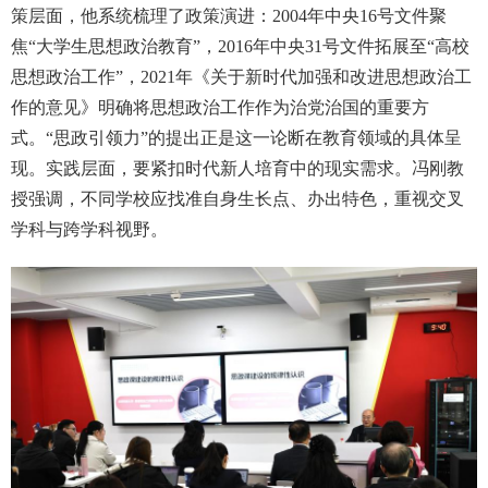
策层面，他系统梳理了政策演进：
2004
年中央
16
号文件聚
焦“大学生思想政治教育”，
2016
年中央
31
号文件拓展至“高校
思想政治工作”，
2021
年《关于新时代加强和改进思想政治工
作的意见》明确将思想政治工作作为治党治国的重要方
式。“思政引领力”的提出正是这一论断在教育领域的具体呈
现。实践层面，要紧扣时代新人培育中的现实需求。冯刚教
授强调，不同学校应找准自身生长点、办出特色，重视交叉
学科与跨学科视野。