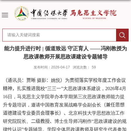
能力提升进行时 | 循道致远 守正育人 ——冯刚教授为
思政课教师开展思政课建设专题辅导
发布时间：2026-04-17
浏览次数：
59
（
通讯员
：贾晰
摄影
：
姚悦
）
为
贯彻落实学校年度工作会议
精神，扎实推进我
校“三三一”大思政课体系建设，
2026
年
4
月
16
日，马克思主义学院举办本学期第三次思政课教师能力提
升专题培训，邀请中国教育发展战略学会副会长
（
兼任思想
道德建设专业委员会理事长
）、
北京科技大学思想政治工作
研究院院长、
二级教授、
博士生导师冯刚作“思政课建设的规
律性认识”专题辅导。学院全体思政课教师及研究生代表参加