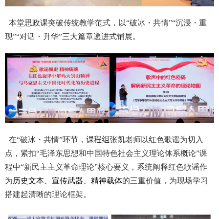
本堂思政课突破传统教学范式，以“破冰・共情”“沉浸・重
现”“对话・升华”三大篇章递进式铺展。
在“破冰・共情”环节，
课程组
张凯老师以红色歌谣为切入
点，紧扣
“
毛泽东思想和中国特色社会主义理论体系概论
”
课
程中“新民主主义革命理论”核心要义，系统阐释红色歌谣作
为
历史文本、宣传武器、精神载体
的三重价值，为现场学习
搭建起清晰的理论框架。