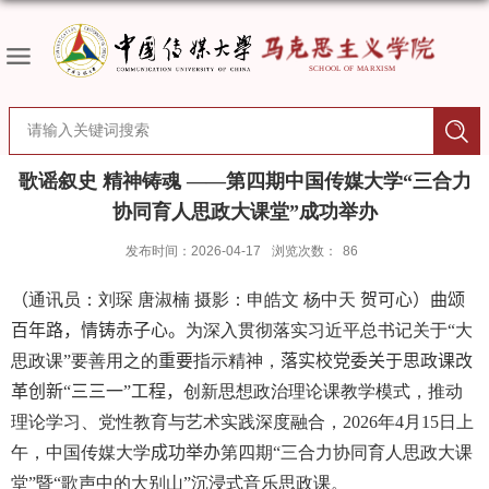
歌谣叙史 精神铸魂 ——第四期中国传媒大学“三合力
协同育人思政大课堂”成功举办
发布时间：2026-04-17
浏览次数：
86
（
通讯员：刘琛
唐淑楠
摄影：申皓文 杨中天
贺可心）曲颂
百年路，情铸赤子心。
为深入贯彻落实习近平总书记关于
“
大
思政课
”
要善用之的
重要
指示精神，
落实校党委关于思政课
改
革创新“三三一”工程，
创新思想政治理论课教学模式，推动
理论学习、党性教育与艺术实践深度融合，
2026
年
4
月
15
日上
午，中国传媒大学
成功举办
第四期
“
三合力协同育人思政大课
堂
”
暨
“
歌声中的大别山
”
沉浸式音乐思政课。