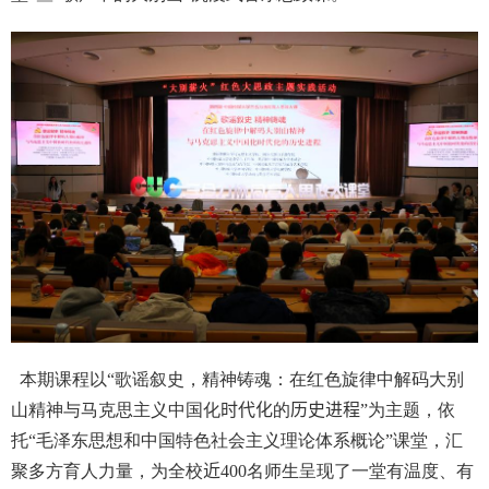
本期课程以
“
歌谣叙史，精神铸魂：在红色旋律中解码大别
山精神与马克思主义中国化
时代化
的
历史进程
”
为主题，依
托
“
毛泽东思想和中国特色社会主义理论体系概论
”
课堂，汇
聚多方育人力量，为全校
近
400
名师生呈现了一堂有温度、有