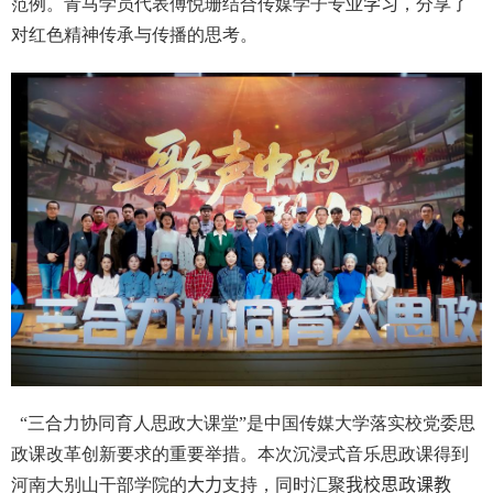
范例。青马学员代表傅悦珊结合传媒学子专业
学习
，分享了
对红色精神传承与传播的思考。
“三合力协同育人思政大课堂
”
是中国传媒大学落实校党委思
政课改革创新要求的重要举措。本次沉浸式音乐思政课得到
河南大别山干部学院的
大力
支持，同时汇聚
我校思政课教