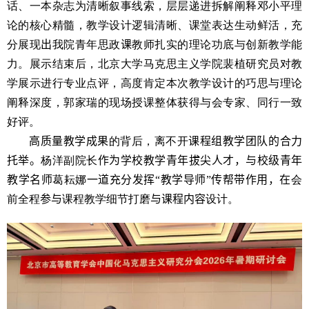
话、一本杂志为清晰叙事线索，层层递进拆解阐释邓小平理
论的核心精髓，教学设计逻辑清晰、课堂表达生动鲜活，充
分展现
出
我院青年思政
课
教师扎实的理论功底与创新教学能
力。展示结束后，北京大学马克思主义学院裴植研究员对教
学展示进行专业点评，高度肯定本次教学设计的巧思与理论
阐释深度，郭家瑞的现场授课整体获得与会专家、同行一致
好评。
高质量教学成果
的背后，离不开
课程组教学团队的合力
托举。
杨洋副院长
作为学校教学青年拔尖人才，与校级青年
教学名师
葛耘娜
一道充分发挥“教学导师”传帮带作用，在
会
前全程
参与
课程教学细节打磨
与课程内容
设计。