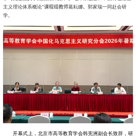
主义理论体系概论
”
课程组教师
葛耘娜
、
郭家瑞一同赴会研
学。
开幕式上，北京市高等教育学会韩宪洲副会长致辞，研