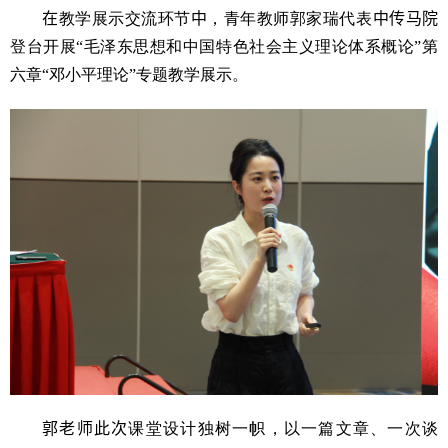
在
教学展示交流环节
中
，青年教师郭家瑞代表
中传马院
登台开展
“
毛泽东思想和中国特色社会主义理论体系概论
”
第
六章
“
邓小平理论
”
专题教学展示。
郭老师此次
课堂设计独树一帜，以一篇文章、一次谈