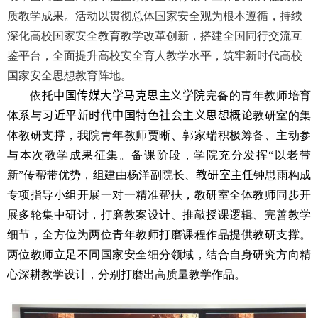
质教学成果。活动以贯彻总体国家安全观为根本遵循，持续
深化高校国家安全教育教学改革创新，搭建全国同行交流互
鉴平台，全面提升高校安全育人教学水平，筑牢新时代高校
国家安全思想教育阵地。
依托
中国传媒大学马克思主义学院
完备的青年教师培育
体系与
习近平新时代中国特色社会主义思想概论
教研室的集
体教研支撑，我院青年教师贾晰、郭家瑞积极筹备、主动参
与本次教学成果征集。备课阶段，学院充分发挥“以老带
新”传帮带优势，组建由杨洋副院长、
教研室主任
钟思雨构成
专项指导小组开展一对一精准帮扶，教研室全体教师同步开
展多轮集中研讨，打磨教案设计、推敲授课逻辑、完善教学
细节，全方位为两位青年教师打磨课程作品提供教研支撑。
两位教师立足不同国家安全细分领域，结合自身研究方向精
心深耕教学设计，分别打磨出高质量教学作品。