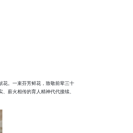
献花。一束芬芳鲜花，致敬前辈三十
实、薪火相传的育人精神代代接续、