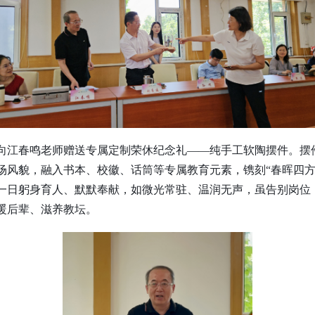
向江春鸣老师赠送专属定制荣休纪念礼——纯手工软陶摆件。摆
场风貌，融入书本、校徽、话筒等专属教育元素，镌刻“春晖四方
一日躬身育人、默默奉献，如微光常驻、温润无声，虽告别岗位
暖后辈、滋养教坛。