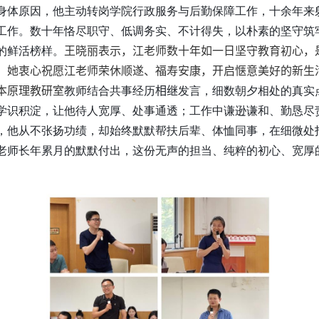
身体原因，他主动转岗学院行政服务与后勤保障工作，十余年来
工作。数十年恪尽职守、低调务实、不计得失，以朴素的坚守筑
的鲜活榜样。
王晓丽表示，江老师数十年如一日坚守教育初心，
，她衷心祝愿江老师荣休顺遂、福寿安康，开启惬意美好的新生
本原理教研室
教师结合共事经历
相继
发言，细数朝夕相处的真实
学识积淀，让他待人宽厚、处事通透；工作中谦逊谦和、勤恳尽
，他从不张扬功绩，却始终默默帮扶后辈、体恤同事，在细微处
老师长年累月的默默付出，这份无声的担当、纯粹的初心、宽厚