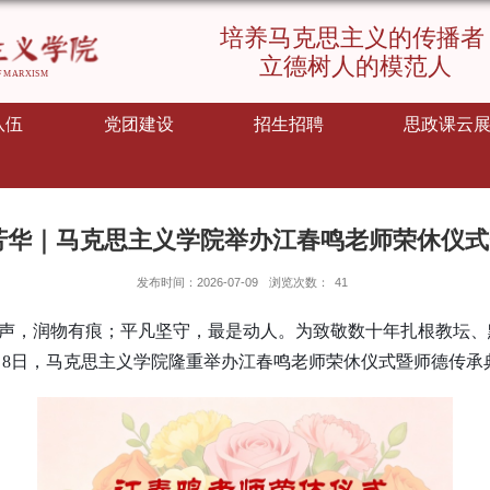
队伍
党团建设
招生招聘
思政课云
芳华｜马克思主义学院举办江春鸣老师荣休仪
发布时间：2026-07-09
浏览次数：
41
声，润物有痕；平凡坚守，最是动人。为致敬数十年扎根教坛、
月
8
日，马克思主义学院隆重举办江春鸣老师荣休仪式暨师德传承