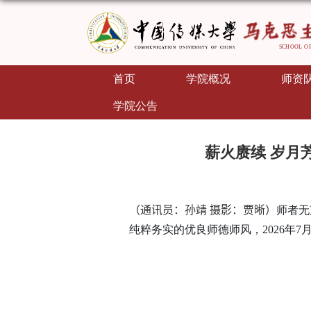
首页
学院概况
师资
学院公告
薪火赓续 岁月
（通讯员：孙靖 摄影：贾晰）
师者无
纯粹务实的优良师德师风，
2026
年
7