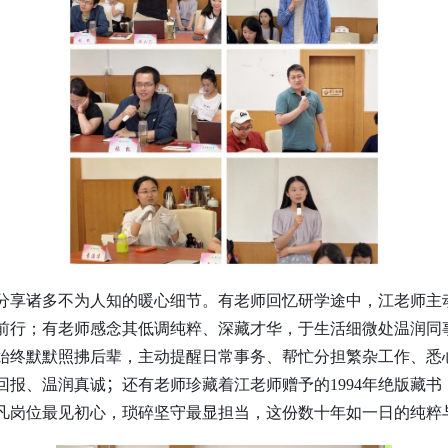
分享诸多不为人知的暖心细节。有老师回忆研学途中，江老师主
前行；有老师感念其低调纯粹、深藏才华，于生活细微处温润同
始终默默照拂后辈，主动提醒日常事务、帮忙分担繁杂工作、悉
回报、温润真诚
；
还有老师珍藏着江老师赠予的
1994
年绝版藏书
凡岗位最见初心，琐碎坚守最显担当，这份数十年如一日的纯粹