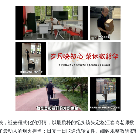
映，褪去程式化的抒情，以最质朴的纪实镜头定格江春鸣老师数
了最动人的烟火担当：日复一日取送流转文件、细致规整教研资